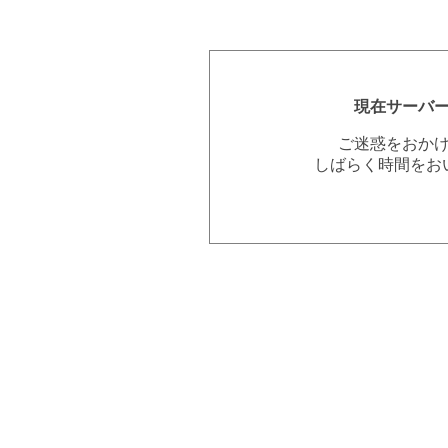
現在サーバ
ご迷惑をおか
しばらく時間をお