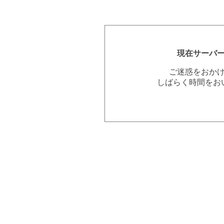
現在サーバ
ご迷惑をおか
しばらく時間をお