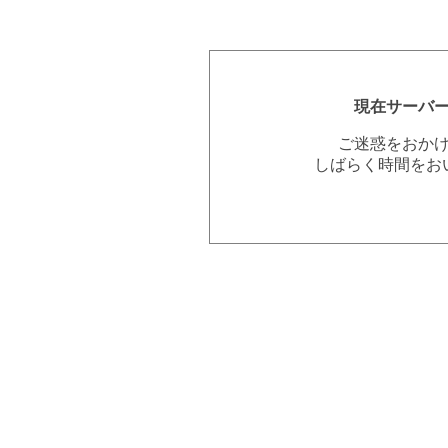
現在サーバ
ご迷惑をおか
しばらく時間をお