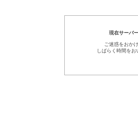
現在サーバ
ご迷惑をおか
しばらく時間をお