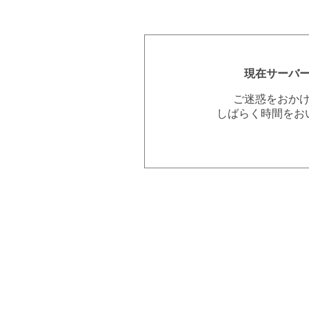
現在サーバ
ご迷惑をおか
しばらく時間をお