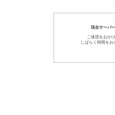
現在サーバ
ご迷惑をおか
しばらく時間をお