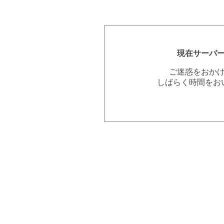
現在サーバ
ご迷惑をおか
しばらく時間をお