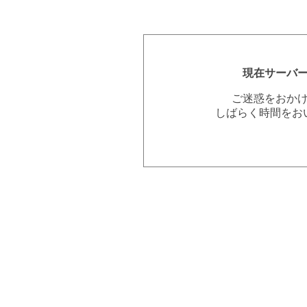
現在サーバ
ご迷惑をおか
しばらく時間をお