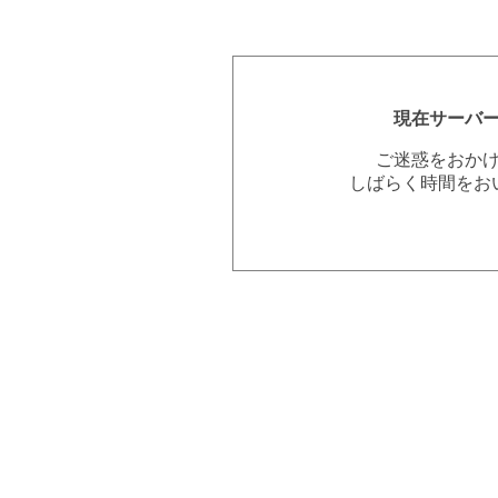
現在サーバ
ご迷惑をおか
しばらく時間をお