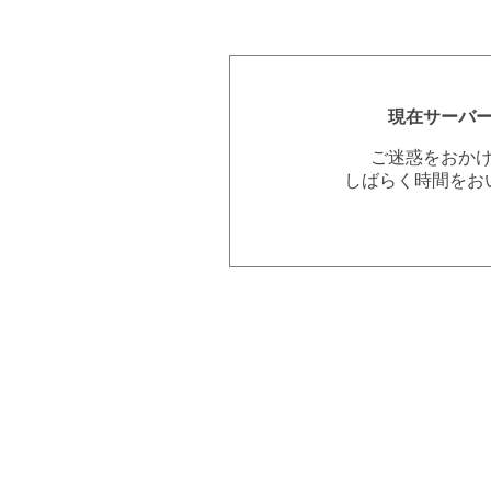
現在サーバ
ご迷惑をおか
しばらく時間をお