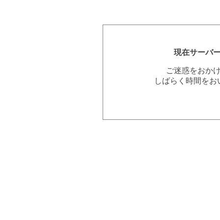
現在サーバ
ご迷惑をおか
しばらく時間をお