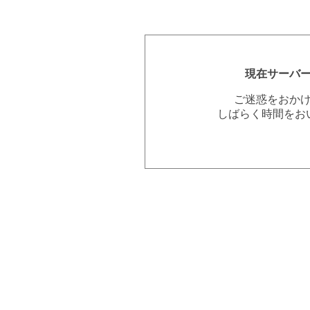
現在サーバ
ご迷惑をおか
しばらく時間をお