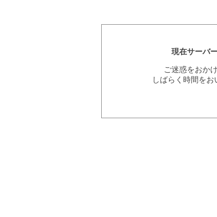
現在サーバ
ご迷惑をおか
しばらく時間をお