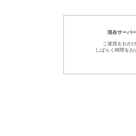
現在サーバ
ご迷惑をおか
しばらく時間をお