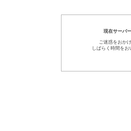
現在サーバ
ご迷惑をおか
しばらく時間をお