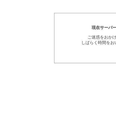
現在サーバ
ご迷惑をおか
しばらく時間をお