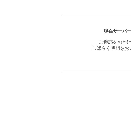
現在サーバ
ご迷惑をおか
しばらく時間をお