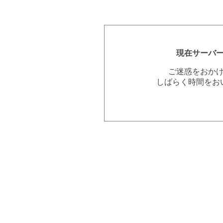
現在サーバ
ご迷惑をおか
しばらく時間をお