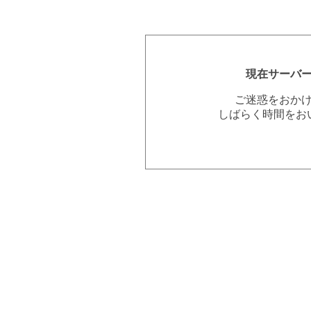
現在サーバ
ご迷惑をおか
しばらく時間をお