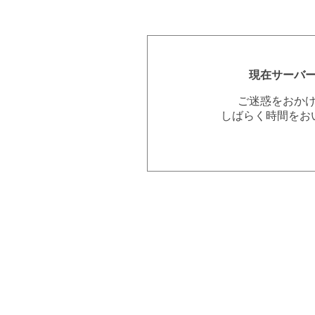
現在サーバ
ご迷惑をおか
しばらく時間をお