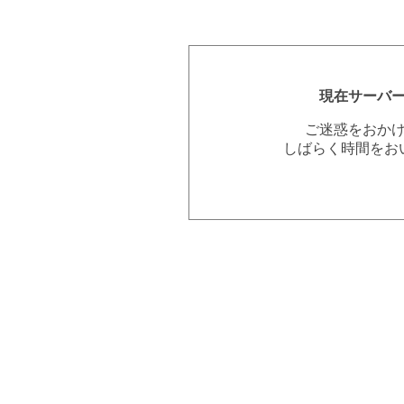
現在サーバ
ご迷惑をおか
しばらく時間をお