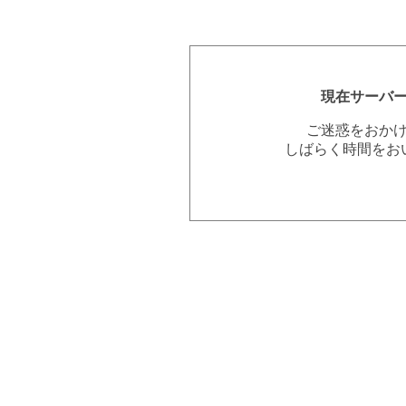
現在サーバ
ご迷惑をおか
しばらく時間をお