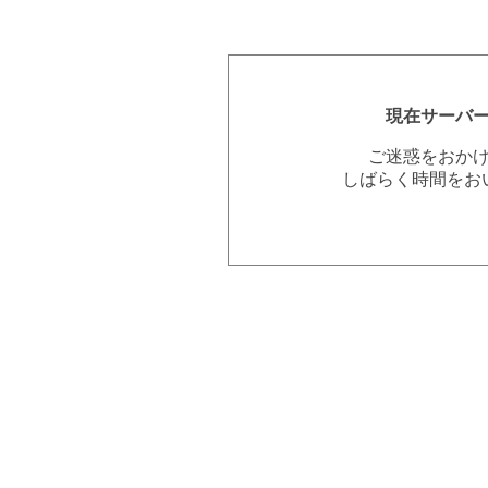
現在サーバ
ご迷惑をおか
しばらく時間をお