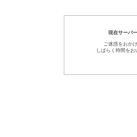
現在サーバ
ご迷惑をおか
しばらく時間をお