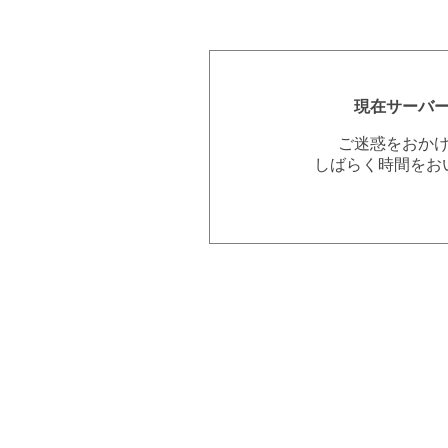
現在サーバ
ご迷惑をおか
しばらく時間をお