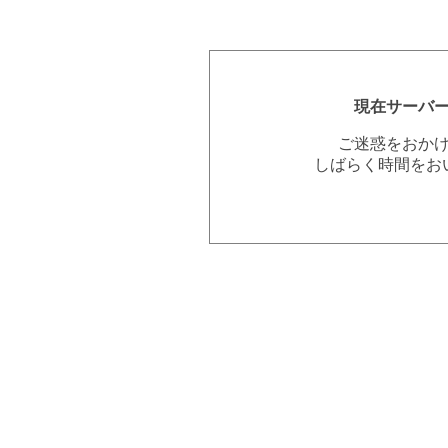
現在サーバ
ご迷惑をおか
しばらく時間をお