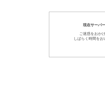
現在サーバ
ご迷惑をおか
しばらく時間をお