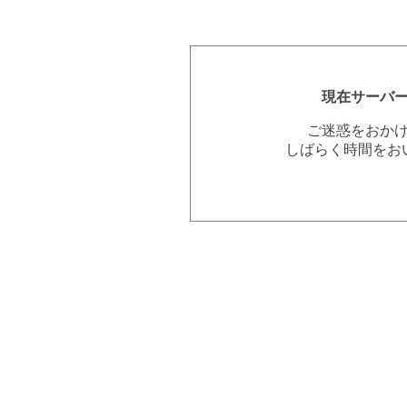
現在サーバ
ご迷惑をおか
しばらく時間をお