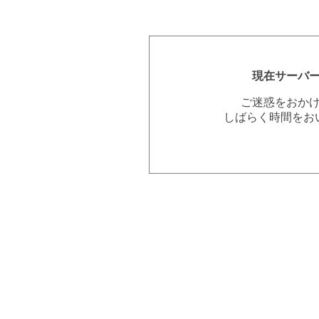
現在サーバ
ご迷惑をおか
しばらく時間をお