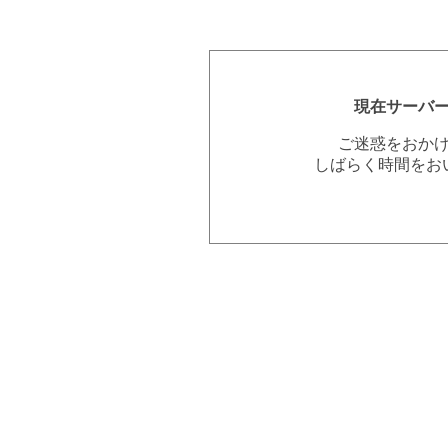
現在サーバ
ご迷惑をおか
しばらく時間をお