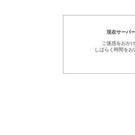
現在サーバ
ご迷惑をおか
しばらく時間をお