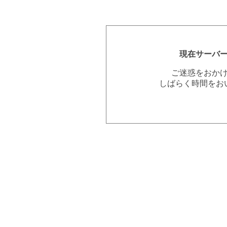
現在サーバ
ご迷惑をおか
しばらく時間をお