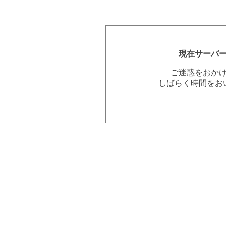
現在サーバ
ご迷惑をおか
しばらく時間をお