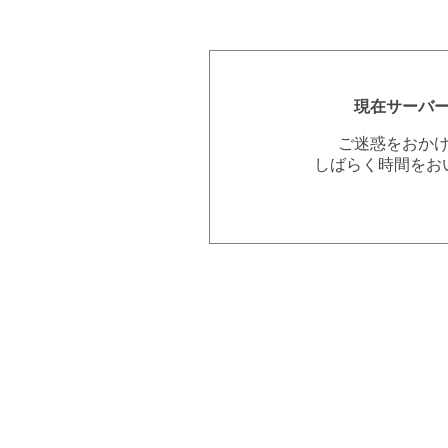
現在サーバ
ご迷惑をおか
しばらく時間をお