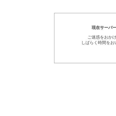
現在サーバ
ご迷惑をおか
しばらく時間をお