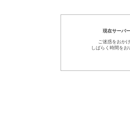
現在サーバ
ご迷惑をおか
しばらく時間をお