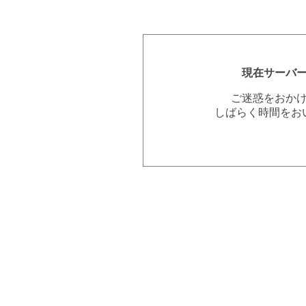
現在サーバ
ご迷惑をおか
しばらく時間をお