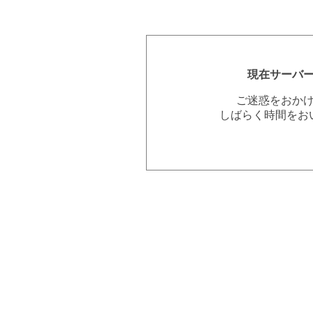
現在サーバ
ご迷惑をおか
しばらく時間をお