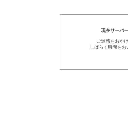
現在サーバ
ご迷惑をおか
しばらく時間をお