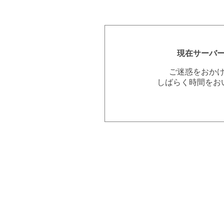
現在サーバ
ご迷惑をおか
しばらく時間をお