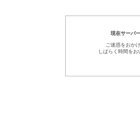
現在サーバ
ご迷惑をおか
しばらく時間をお