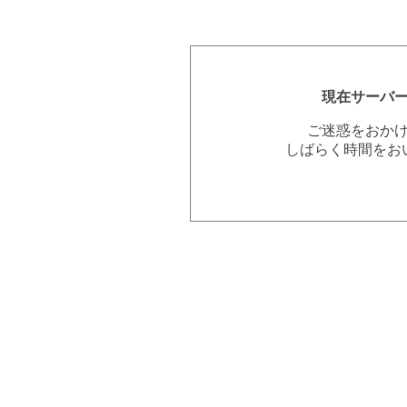
現在サーバ
ご迷惑をおか
しばらく時間をお