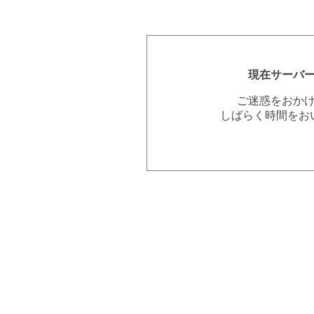
現在サーバ
ご迷惑をおか
しばらく時間をお