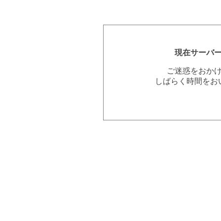
現在サーバ
ご迷惑をおか
しばらく時間をお