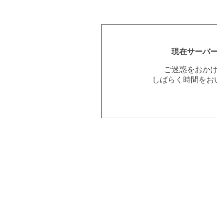
現在サーバ
ご迷惑をおか
しばらく時間をお