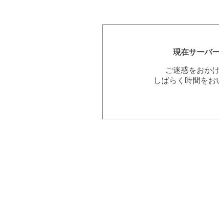
現在サーバ
ご迷惑をおか
しばらく時間をお