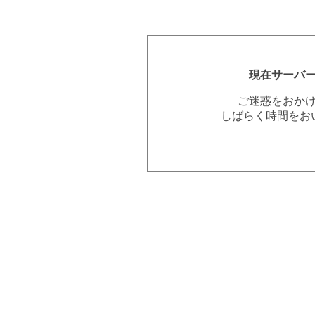
現在サーバ
ご迷惑をおか
しばらく時間をお