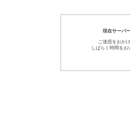
現在サーバ
ご迷惑をおか
しばらく時間をお