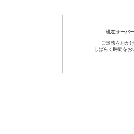
現在サーバ
ご迷惑をおか
しばらく時間をお