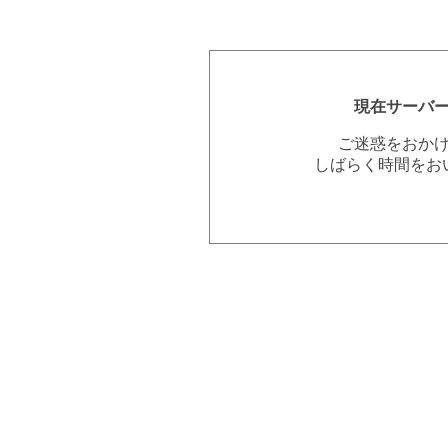
現在サーバ
ご迷惑をおか
しばらく時間をお